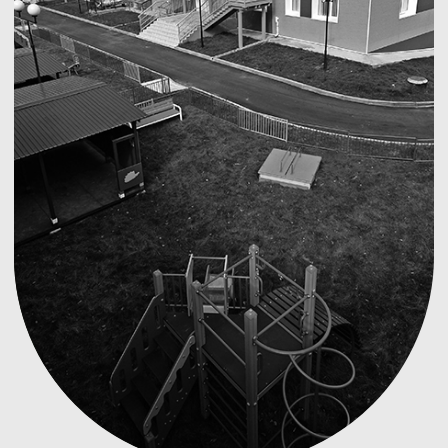
РЕЗУЛЬТАТЫ РАБОТЫ
В результате территория детского сада
используется максимально эффективно. У детей
есть больше интересных площадок для
прогулок, обновленные помещения. Персоналу
приятно работать в новом, чистом ремонте.
Разделы сайта
Соцсети и мессенджеры
Проекты
WhatsApp
Направления компании
Telegram
Документы
Инстаграм
Контакты