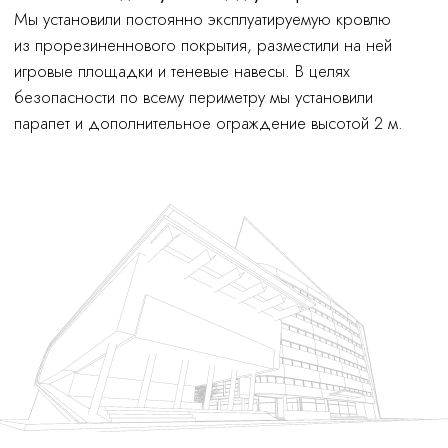
экономия
бюджета
300
счастливых детей