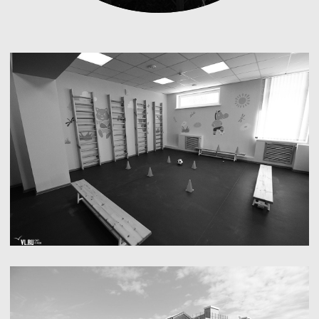
По вопросам
сотрудничества
+7 (900) 152-11-52
Разработка:
info@oktantgroup.ru
Ильин и Ильина