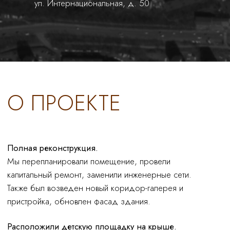
Также был возведен новый коридор-галерея и
пристройка, обновлен фасад здания.
Расположили детскую площадку на крыше.
Мы установили постоянно эксплуатируемую кровлю
из прорезиненнового покрытия, разместили на ней
игровые площадки и теневые навесы. В целях
безопасности по всему периметру мы установили
парапет и дополнительное ограждение высотой 2 м.
14 млн